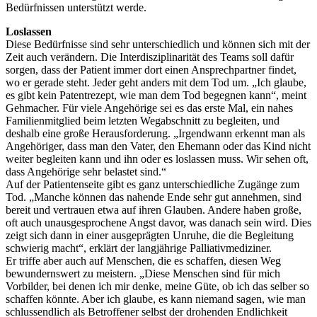
Bedürfnissen unterstützt werde.
Loslassen
Diese Bedürfnisse sind sehr unterschiedlich und können sich mit der
Zeit auch verändern. Die Interdisziplinarität des Teams soll dafür
sorgen, dass der Patient immer dort einen Ansprechpartner findet,
wo er gerade steht. Jeder geht anders mit dem Tod um. „Ich glaube,
es gibt kein Patentrezept, wie man dem Tod begegnen kann“, meint
Gehmacher. Für viele Angehörige sei es das erste Mal, ein nahes
Familienmitglied beim letzten Wegabschnitt zu begleiten, und
deshalb eine große Herausforderung. „Irgendwann erkennt man als
Angehöriger, dass man den Vater, den Ehemann oder das Kind nicht
weiter begleiten kann und ihn oder es loslassen muss. Wir sehen oft,
dass Angehörige sehr belastet sind.“
Auf der Patientenseite gibt es ganz unterschiedliche Zugänge zum
Tod. „Manche können das nahende Ende sehr gut annehmen, sind
bereit und vertrauen etwa auf ihren Glauben. Andere haben große,
oft auch unausgesprochene Angst davor, was danach sein wird. Dies
zeigt sich dann in einer ausgeprägten Unruhe, die die Begleitung
schwierig macht“, erklärt der langjährige Palliativmediziner.
Er triffe aber auch auf Menschen, die es schaffen, diesen Weg
bewundernswert zu meistern. „Diese Menschen sind für mich
Vorbilder, bei denen ich mir denke, meine Güte, ob ich das selber so
schaffen könnte. Aber ich glaube, es kann niemand sagen, wie man
schlussendlich als Betroffener selbst der drohenden Endlichkeit