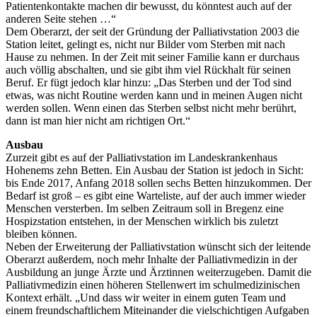
Patientenkontakte machen dir bewusst, du könntest auch auf der
anderen Seite stehen …“
Dem Oberarzt, der seit der Gründung der Palliativstation 2003 die
Station leitet, gelingt es, nicht nur Bilder vom Sterben mit nach
Hause zu nehmen. In der Zeit mit seiner Familie kann er durchaus
auch völlig abschalten, und sie gibt ihm viel Rückhalt für seinen
Beruf. Er fügt jedoch klar hinzu: „Das Sterben und der Tod sind
etwas, was nicht Routine werden kann und in meinen Augen nicht
werden sollen. Wenn einen das Sterben selbst nicht mehr berührt,
dann ist man hier nicht am richtigen Ort.“
Ausbau
Zurzeit gibt es auf der Palliativstation im Landeskrankenhaus
Hohenems zehn Betten. Ein Ausbau der Station ist jedoch in Sicht:
bis Ende 2017, Anfang 2018 sollen sechs Betten hinzukommen. Der
Bedarf ist groß – es gibt eine Warteliste, auf der auch immer wieder
Menschen versterben. Im selben Zeitraum soll in Bregenz eine
Hospizstation entstehen, in der Menschen wirklich bis zuletzt
bleiben können.
Neben der Erweiterung der Palliativstation wünscht sich der leitende
Oberarzt außerdem, noch mehr Inhalte der Palliativmedizin in der
Ausbildung an junge Ärzte und Ärztinnen weiterzugeben. Damit die
Palliativmedizin einen höheren Stellenwert im schulmedizinischen
Kontext erhält. „Und dass wir weiter in einem guten Team und
einem freundschaftlichem Miteinander die vielschichtigen Aufgaben