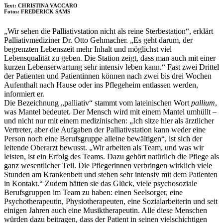
Text: CHRISTINA VACCARO
Fotos: FREDERICK SAMS
„Wir sehen die Palliativstation nicht als reine Sterbestation“, erklärt
Palliativmediziner Dr. Otto Gehmacher. „Es geht darum, der
begrenzten Lebenszeit mehr Inhalt und möglichst viel
Lebensqualität zu geben. Die Station zeigt, dass man auch mit einer
kurzen Lebenserwartung sehr intensiv leben kann.“ Fast zwei Drittel
der Patienten und Patientinnen können nach zwei bis drei Wochen
Aufenthalt nach Hause oder ins Pflegeheim entlassen werden,
informiert er.
Die Bezeichnung „palliativ“ stammt vom lateinischen Wort
pallium
,
was Mantel bedeutet. Der Mensch wird mit einem Mantel umhüllt –
und nicht nur mit einem medizinischen: „Ich sitze hier als ärztlicher
Vertreter, aber die Aufgaben der Palliativstation kann weder eine
Person noch eine Berufsgruppe alleine bewältigen“, ist sich der
leitende Oberarzt bewusst. „Wir arbeiten als Team, und was wir
leisten, ist ein Erfolg des Teams. Dazu gehört natürlich die Pflege als
ganz wesentlicher Teil. Die Pflegerinnen verbringen wirklich viele
Stunden am Krankenbett und stehen sehr intensiv mit dem Patienten
in Kontakt.“ Zudem hätten sie das Glück, viele psychosoziale
Berufsgruppen im Team zu haben: einen Seelsorger, eine
Psychotherapeutin, Physiotherapeuten, eine Sozialarbeiterin und seit
einigen Jahren auch eine Musiktherapeutin. Alle diese Menschen
würden dazu beitragen, dass der Patient in seinen vielschichtigen