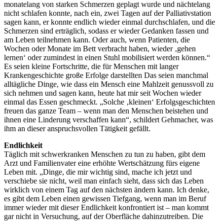
monatelang von starken Schmerzen geplagt wurde und nächtelang
nicht schlafen konnte, nach ein, zwei Tagen auf der Palliativstation
sagen kann, er konnte endlich wieder einmal durchschlafen, und die
Schmerzen sind erträglich, sodass er wieder Gedanken fassen und
am Leben teilnehmen kann. Oder auch, wenn Patienten, die
Wochen oder Monate im Bett verbracht haben, wieder ‚gehen
lernen‘ oder zumindest in einen Stuhl mobilisiert werden können.“
Es seien kleine Fortschritte, die für Menschen mit langer
Krankengeschichte große Erfolge darstellten Das seien manchmal
alltägliche Dinge, wie dass ein Mensch eine Mahlzeit genussvoll zu
sich nehmen und sagen kann, heute hat mir seit Wochen wieder
einmal das Essen geschmeckt. „Solche ‚kleinen‘ Erfolgsgeschichten
freuen das ganze Team – wenn man den Menschen beistehen und
ihnen eine Linderung verschaffen kann“, schildert Gehmacher, was
ihm an dieser anspruchsvollen Tätigkeit gefällt.
Endlichkeit
Täglich mit schwerkranken Menschen zu tun zu haben, gibt dem
Arzt und Familienvater eine erhöhte Wertschätzung fürs eigene
Leben mit. „Dinge, die mir wichtig sind, mache ich jetzt und
verschiebe sie nicht, weil man einfach sieht, dass sich das Leben
wirklich von einem Tag auf den nächsten ändern kann. Ich denke,
es gibt dem Leben einen gewissen Tiefgang, wenn man im Beruf
immer wieder mit dieser Endlichkeit konfrontiert ist – man kommt
gar nicht in Versuchung, auf der Oberfläche dahinzutreiben. Die